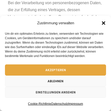
Bei der Verarbeitung von personenbezogenen Daten,
die zur Erfüllung eines Vertrages, dessen
Vertragspartei die betroffene Person ist, erforderlich
Zustimmung verwalten
sind, dient Artikel 6 Absatz 1 lit. b DSGVO als
Rechtsgrundlage. Dies gilt auch für
Um dir ein optimales Erlebnis zu bieten, verwenden wir Technologien wie
Verarbeitungsvorgänge, die zur Durchführung
Cookies, um Geräteinformationen zu speichern und/oder darauf
zuzugreifen. Wenn du diesen Technologien zustimmst, können wir Daten
vorvertraglicher Maßnahmen erforderlich sind.
wie das Surfverhalten oder eindeutige IDs auf dieser Website verarbeiten.
Wenn du deine Zustimmung nicht erteilst oder zurückziehst, können
bestimmte Merkmale und Funktionen beeinträchtigt werden.
Soweit eine Verarbeitung personenbezogener Daten
zur Erfüllung einer rechtlichen Verpflichtung
AKZEPTIEREN
erforderlich ist, denen unser Unternehmen unterliegt,
dient Artikel 6 Absatz 1 lit. c DSGVO als
ABLEHNEN
Rechtsgrundlage.
EINSTELLUNGEN ANSEHEN
Für den Fall, dass lebenswichtige Interessen der
Cookie-Richtlinie
Datenschutz
Impressum
betroffenen Person oder einer anderen natürlichen